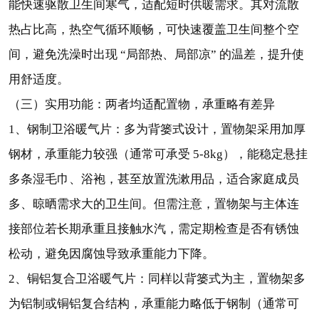
能快速驱散卫生间寒气，适配短时供暖需求。其对流散
热占比高，热空气循环顺畅，可快速覆盖卫生间整个空
间，避免洗澡时出现 “局部热、局部凉” 的温差，提升使
用舒适度。
（三）实用功能：两者均适配置物，承重略有差异
1、钢制卫浴暖气片：多为背篓式设计，置物架采用加厚
钢材，承重能力较强（通常可承受 5-8kg），能稳定悬挂
多条湿毛巾、浴袍，甚至放置洗漱用品，适合家庭成员
多、晾晒需求大的卫生间。但需注意，置物架与主体连
接部位若长期承重且接触水汽，需定期检查是否有锈蚀
松动，避免因腐蚀导致承重能力下降。
2、铜铝复合卫浴暖气片：同样以背篓式为主，置物架多
为铝制或铜铝复合结构，承重能力略低于钢制（通常可