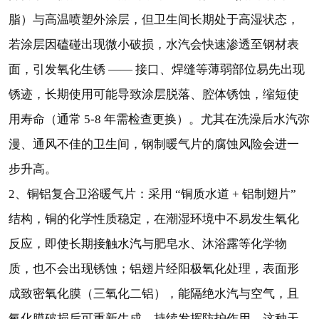
脂）与高温喷塑外涂层，但卫生间长期处于高湿状态，
若涂层因磕碰出现微小破损，水汽会快速渗透至钢材表
面，引发氧化生锈 —— 接口、焊缝等薄弱部位易先出现
锈迹，长期使用可能导致涂层脱落、腔体锈蚀，缩短使
用寿命（通常 5-8 年需检查更换）。尤其在洗澡后水汽弥
漫、通风不佳的卫生间，钢制暖气片的腐蚀风险会进一
步升高。
2、铜铝复合卫浴暖气片：采用 “铜质水道 + 铝制翅片”
结构，铜的化学性质稳定，在潮湿环境中不易发生氧化
反应，即使长期接触水汽与肥皂水、沐浴露等化学物
质，也不会出现锈蚀；铝翅片经阳极氧化处理，表面形
成致密氧化膜（三氧化二铝），能隔绝水汽与空气，且
氧化膜破损后可重新生成，持续发挥防护作用。这种天