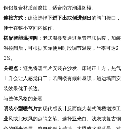
铜铝复合材质耐腐蚀，适合南方潮湿阁楼。
连接方式
：建议选择
下进下出
或
侧进侧出
的阀门接口，
便于在狭小空间内操作。
搭配智能温控阀
：老式阁楼常通过单管串联供暖，加装
温控阀后，可根据实际使用时段调节温度，**率可达2
0%。
关键点
：避免将暖气片安装在沙发、床铺正上方，热气
上升会让人感觉口干；若阁楼有倾斜屋顶，短边墙面安
装效果优于长边。
与整体风格的兼容
明装小型暖气片
的现代感设计反而能为老式阁楼增添工
业风或北欧风的点睛之笔。选择亚光白、浅灰或复古铜
色的哑光涂层，能自然融入砖墙、木梁或水泥背景。对