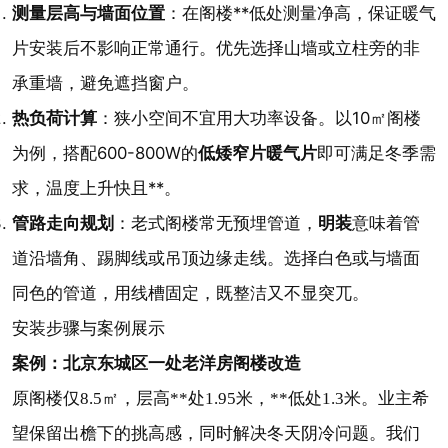
测量层高与墙面位置
：在阁楼**低处测量净高，保证暖气
片安装后不影响正常通行。优先选择山墙或立柱旁的非
承重墙，避免遮挡窗户。
热负荷计算
：狭小空间不宜用大功率设备。以10㎡阁楼
为例，搭配600-800W的
低矮窄片暖气片
即可满足冬季需
求，温度上升快且**。
管路走向规划
：老式阁楼常无预埋管道，
明装
意味着管
道沿墙角、踢脚线或吊顶边缘走线。选择白色或与墙面
同色的管道，用线槽固定，既整洁又不显突兀。
安装步骤与案例展示
案例：北京东城区一处老洋房阁楼改造
原阁楼仅8.5㎡，层高**处1.95米，**低处1.3米。业主希
望保留出檐下的挑高感，同时解决冬天阴冷问题。我们