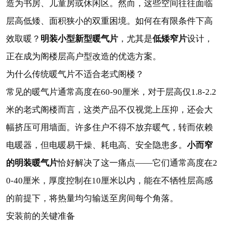
造为书房、儿童房或休闲区。然而，这些空间往往面临
层高低矮、面积狭小的双重困境。如何在有限条件下高
明装小型新型暖气片
低矮窄片
效取暖？
，尤其是
设计，
正在成为阁楼层高户型改造的优选方案。
为什么传统暖气片不适合老式阁楼？
常见的暖气片通常高度在60-90厘米，对于层高仅1.8-2.2
米的老式阁楼而言，这类产品不仅视觉上压抑，还会大
幅挤压可用墙面。许多住户不得不放弃暖气，转而依赖
小而窄
电暖器，但电暖易干燥、耗电高、安全隐患多。
的明装暖气片
恰好解决了这一痛点——它们通常高度在2
0-40厘米，厚度控制在10厘米以内，能在不牺牲层高感
的前提下，将热量均匀输送至房间每个角落。
安装前的关键准备