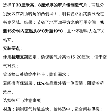
30厘米高、8厘米厚的窄片钢制暖气片
选择了
，两组分
别安装在斜顶转角的两侧墙面，明装管路沿踢脚线绕过
实
书桌区域。结果：节省了地面20平方米的可用空间，
测15分钟内室温从8℃升至19℃
，且**不影响人在下方
站立。
安装要点
：
使用
挂墙支架
固定，确保暖气片离地15-20厘米，便于空
气对流；
管道接口处缠绕生料带，防止漏水；
若阁楼有保温层，优先在靠近外墙一侧安装，阻断冷桥
效应。
选择技巧与注意事项
材质
：钢制暖气片散热快、价格适中，适合间歇供暖；