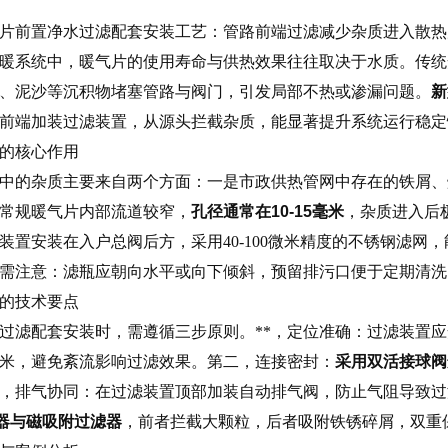
片前置净水过滤配套安装工艺：管路前端过滤减少杂质进入散热
暖系统中，暖气片的使用寿命与供热效果往往取决于水质。传统
、泥沙等沉积物堵塞管路与阀门，引发局部不热或渗漏问题。
新
前端加装过滤装置，从源头拦截杂质，能显著提升系统运行稳定
的核心作用
中的杂质主要来自两个方面：一是市政供热管网中存在的铁屑、
常规暖气片内部流道较窄，
孔径通常在10-15毫米
，杂质进入后
装置安装在入户总阀后方，采用40-100微米精度的不锈钢滤网，
需注意：滤瓶应朝向水平或向下倾斜，预留排污口便于定期清洗
的技术要点
过滤配套安装时，需遵循三步原则。**，定位准确：过滤装置
厘米，避免紊流影响过滤效果。第二，连接密封：
采用双活接球阀
，排气协同：在过滤装置顶部加装自动排气阀，防止气阻导致过
器与磁吸附过滤器
，前者拦截大颗粒，后者吸附铁锈碎屑，双重