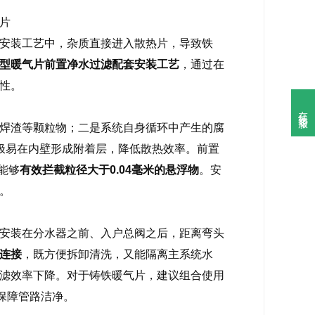
片
安装工艺中，杂质直接进入散热片，导致铁
型暖气片前置净水过滤配套安装工艺
，通过在
性。
在线客服

焊渣等颗粒物；二是系统自身循环中产生的腐
极易在内壁形成附着层，降低散热效率。前置
能够
有效拦截粒径大于0.04毫米的悬浮物
。安
。
应安装在分水器之前、入户总阀之后，距离弯头
连接
，既方便拆卸清洗，又能隔离主系统水
滤效率下降。对于铸铁暖气片，建议组合使用
保障管路洁净。