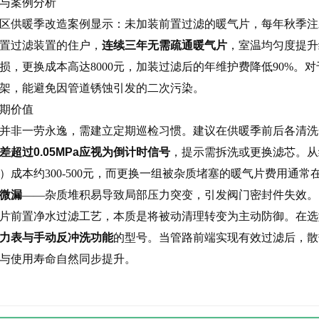
与案例分析
区供暖季改造案例显示：未加装前置过滤的暖气片，每年秋季注水
置过滤装置的住户，
连续三年无需疏通暖气片
，室温均匀度提升
损，更换成本高达8000元，加装过滤后的年维护费降低90%。
架，能避免因管道锈蚀引发的二次污染。
期价值
并非一劳永逸，需建立定期巡检习惯。建议在供暖季前后各清洗
差超过0.05MPa应视为倒计时信号
，提示需拆洗或更换滤芯。从
）成本约300-500元，而更换一组被杂质堵塞的暖气片费用通常在
微漏
——杂质堆积易导致局部压力突变，引发阀门密封件失效。
片前置净水过滤工艺，本质是将被动清理转变为主动防御。在选
力表与手动反冲洗功能
的型号。当管路前端实现有效过滤后，散
性与使用寿命自然同步提升。