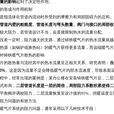
量的影响
起到了决定性作用。
的形成与作用机制
是指流体在管道内流动时所受到的摩擦力和局部阻碍力的总和。
管道内壁的粗糙度、管道长度与弯头数量、阀门与接口的局部收
较大阻力，若管道设计不当，会直接限制热水的流量分配。
压差一定时，阻力越大的支路，通过铸铁暖气片的热水流量就越
热源（如锅炉或换热站）的暖气片获得更多流量，而远端暖气片
对铸铁暖气片散热的影响
片的散热量与流经其中的热水流量呈正相关关系。研究表明：
当
0%
。这是因为流量不足会降低暖气片内部水流速度，导致表面
程中，经常出现的案例是：某办公楼在安装铸铁暖气片后，二层
式布局，
二层管道长度是一层的两倍，局部阻力系数积累使得二
平衡阀并调校阻力，二层流量恢复至设计值的95%，供暖温度立
阻力问题的有效方法
暖气片系统的阻力问题，通常采用以下几种技术手段：