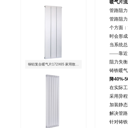
暖气片流
管路阻力
管路阻力
个方面：
时会形成
当系统总
——靠近
阻力失衡
铜铝复合暖气片172X65 家用散热器
铸铁暖气
降40%-5
在实际工
采用异程
加装静态
解决管路
针对铸铁