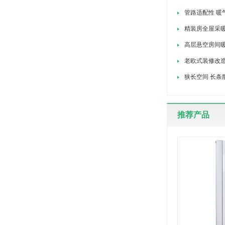
管路适配性 暖
精装房全屋采
高层悬空房间
老欧式装修改
狭长空间 长条
推荐产品