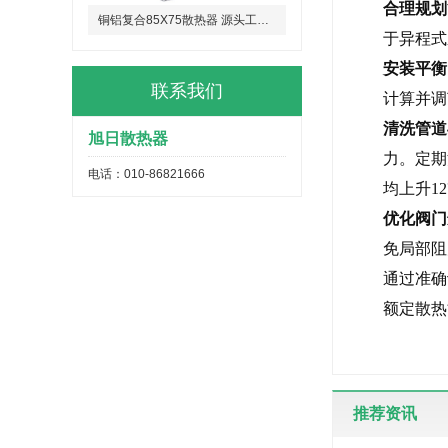
合理规划
铜铝复合85X75散热器 源头工厂定做 供暖好帮手
于异程式
安装平衡
联系我们
计算并调
清洗管道
旭日散热器
力。定期
电话：010-86821666
均上升1
优化阀门
免局部阻
通过准确
额定散热
推荐资讯