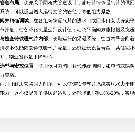
管道布局
。优先采用同程式管道设计，使每片铸铁暖气片的供回
系统，可以适当增大远端支管的管径，降低阻力系数。
阀并精确调试
。在各组铸铁暖气片的进水口或回水口安装静态平
节开度，使各环路流量达到设计值；动态平衡阀则能根据系统压
与检查铸铁暖气片内部
。长期运行的采暖系统，管道内壁会附着
清洗不仅能恢复铸铁暖气片流量，还能延长设备寿命。某住宅小
2℃，物业投诉量下降80%。
选型与安放位置
。使用低阻力阀门替代传统闸阀，如球阀或蝶阀
力突增。
识别并解决管路阻力问题，可以使铸铁暖气片系统实现
水力平衡
能力。这不仅提升了供暖舒适度，还能降低能耗10%-20%，实