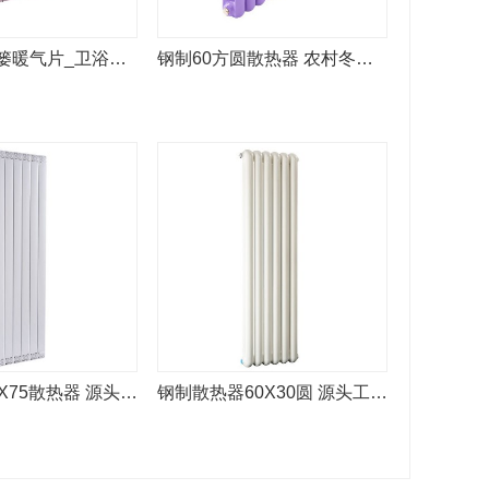
铜铝扁管背篓暖气片_卫浴定制_铜铝8
钢制60方圆散热器 农村冬季采暖专用
铜铝复合85X75散热器 源头工厂定做
钢制散热器60X30圆 源头工厂定